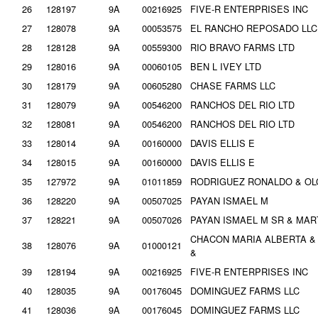
26
128197
9A
00216925
FIVE-R ENTERPRISES INC
27
128078
9A
00053575
EL RANCHO REPOSADO LLC
28
128128
9A
00559300
RIO BRAVO FARMS LTD
29
128016
9A
00060105
BEN L IVEY LTD
30
128179
9A
00605280
CHASE FARMS LLC
31
128079
9A
00546200
RANCHOS DEL RIO LTD
32
128081
9A
00546200
RANCHOS DEL RIO LTD
33
128014
9A
00160000
DAVIS ELLIS E
34
128015
9A
00160000
DAVIS ELLIS E
35
127972
9A
01011859
RODRIGUEZ RONALDO & OL
36
128220
9A
00507025
PAYAN ISMAEL M
37
128221
9A
00507026
PAYAN ISMAEL M SR & MAR
CHACON MARIA ALBERTA &
38
128076
9A
01000121
&
39
128194
9A
00216925
FIVE-R ENTERPRISES INC
40
128035
9A
00176045
DOMINGUEZ FARMS LLC
41
128036
9A
00176045
DOMINGUEZ FARMS LLC