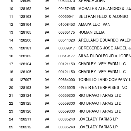
9
128069
9A
00633070
SPENCE JOHN
10
128162
9A
00457465
MORALES ALEJANDRO & JU
11
128163
9A
00059941
BELTRAN FELIX & ALONSO
12
128164
9A
01008453
AMAYA LEO IVAN
13
128165
9A
00365175
ROMAN DELIA
14
128206
9A
00544020
ARELLANO EDUARDO VALE
15
128181
9A
00039817
CERECERES JOSE ANGEL &
16
128182
9A
00619177
SILVA RUDOLFO JR & LORE
17
128104
9A
00121150
CHARLEY IVEY FARM LLC
18
128105
9A
00121150
CHARLEY IVEY FARM LLC
19
127997
9A
00664090
TORNILLO LAND COMPANY 
20
128193
9A
00216925
FIVE-R ENTERPRISES INC
21
128124
9A
00559300
RIO BRAVO FARMS LTD
22
128125
9A
00559300
RIO BRAVO FARMS LTD
23
128126
9A
00559300
RIO BRAVO FARMS LTD
24
128211
9A
00385240
LOVELADY FARMS LP
25
128212
9A
00385240
LOVELADY FARMS LP