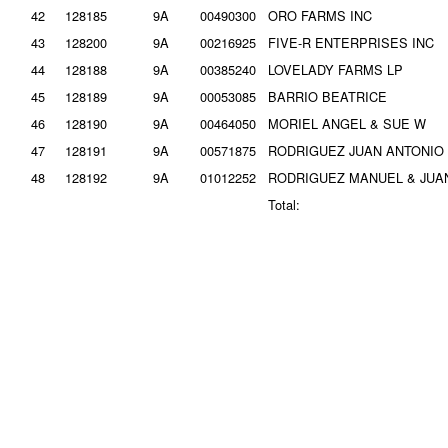
42
128185
9A
00490300
ORO FARMS INC
43
128200
9A
00216925
FIVE-R ENTERPRISES INC
44
128188
9A
00385240
LOVELADY FARMS LP
45
128189
9A
00053085
BARRIO BEATRICE
46
128190
9A
00464050
MORIEL ANGEL & SUE W
47
128191
9A
00571875
RODRIGUEZ JUAN ANTONIO
48
128192
9A
01012252
RODRIGUEZ MANUEL & JUAN
Total: