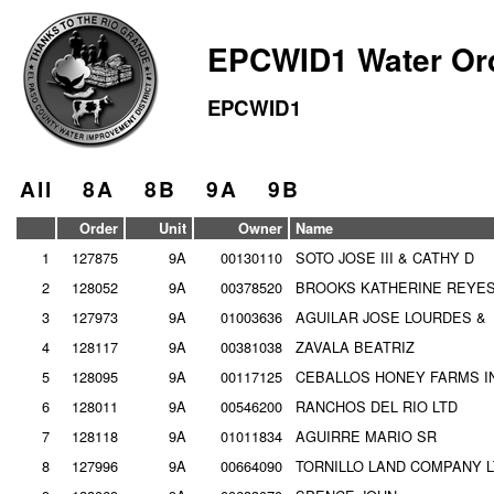
EPCWID1 Water Or
EPCWID1
All
8A
8B
9A
9B
Order
Unit
Owner
Name
1
127875
9A
00130110
SOTO JOSE III & CATHY D
2
128052
9A
00378520
BROOKS KATHERINE REYES
3
127973
9A
01003636
AGUILAR JOSE LOURDES &
4
128117
9A
00381038
ZAVALA BEATRIZ
5
128095
9A
00117125
CEBALLOS HONEY FARMS I
6
128011
9A
00546200
RANCHOS DEL RIO LTD
7
128118
9A
01011834
AGUIRRE MARIO SR
8
127996
9A
00664090
TORNILLO LAND COMPANY 